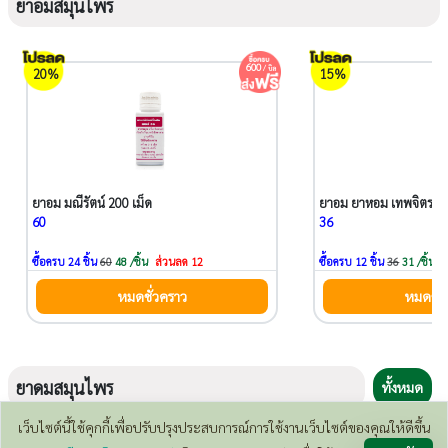
ยาอมสมุนไพร
600
/ บิล
20%
15%
ยาอม มณีรัตน์ 200 เม็ด
ยาอม ยาหอม เทพจิตรา ห้
60
36
ซื้อครบ 24 ชิ้น
60
48 /ชิ้น
ส่วนลด 12
ซื้อครบ 12 ชิ้น
36
31 /ชิ้น
ส
หมดชั่วคราว
หมดชั่
ยาดมสมุนไพร
ทั้งหมด
เว็บไซต์นี้ใช้คุกกี้เพื่อปรับปรุงประสบการณ์การใช้งานเว็บไซต์ของคุณให้ดีขึ้น