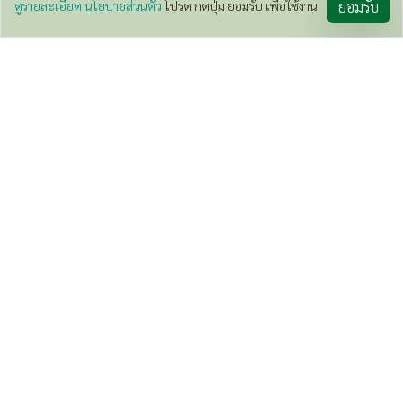
600
ดูรายละเอียด นโยบายส่วนตัว
โปรด กดปุ่ม ยอมรับ เพื่อใช้งาน
ยอมรับ
/ บิล
5%
15%
ยาดม สูตร 2 หงษ์ไทย 10 กรัม
ยาดมหลอด สูตร 1 หงษ์ไ
45
30
ซื้อครบ 12 ชิ้น
45
43 /ชิ้น
ส่วนลด 2
ซื้อครบ 12 ชิ้น
30
26 /ชิ้น
ส
หมดชั่วคราว
หมดชั่
สเปรย์ น้ำมันนวดสมุนไพร
ทั้งหมด
600
/ บิล
10%
15%